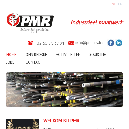
NL
FR
Industrieel maatwerk
info@pmr-nv.be
+32 55 21 37 91
HOME
ONS BEDRIJF
ACTIVITEITEN
SOURCING
JOBS
CONTACT
1
2
3
4
5
6
7
8
9
10
WELKOM BIJ PMR