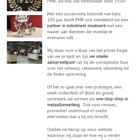
PMR; uw huis van vertrouwen sinds 1926!
Met een succesvolle historiek van bijna
100 jaar heeft PMR zich ontwikkeld tot een
partner in industrieel maatwerk
met een
waaier aan diensten die moeilijk te
evenaren valt.
Wij staan voor u klaar van het prilste begin
van uw project en zijn
uw unieke
aanspreekpunt
van bij de conceptuele fase
over het ontwerp, rekenwerk, uitwerking tot
de finale oplevering.
Of het nu gaat over een prototype, een
uniek onderdeel of (klein én groot)
seriewerk, wij vormen uw
one-stop-shop in
metaalbewerking
. Ook voor revisies,
preventief onderhoud of snelle
interventies kan u bij ons terecht.
Ontdek verderop op onze website
waarvoor wij staan en hoe wij u verder